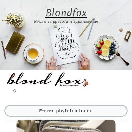
Skip
Blondfox
to
content
Място за красота и вдъхновение
Етикет:
phytoteintnude