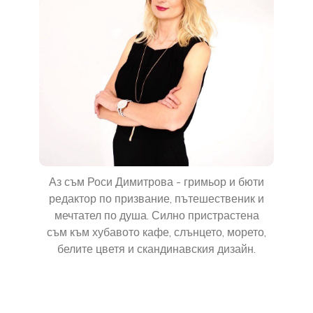
Аз съм Роси Димитрова - гримьор и бюти
редактор по призвание, пътешественик и
мечтател по душа. Силно пристрастена
съм към хубавото кафе, слънцето, морето,
белите цветя и скандинавския дизайн.