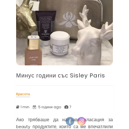
Минус години със Sisley Paris
Красота
1 min
5 години ago
7
Ако трябваше да направя класация за
beauty продуктите, които са ме впечатлили