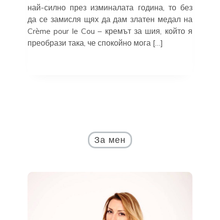
най-силно през изминалата година, то без
да се замисля щях да дам златен медал на
Crème pour le Cou – кремът за шия, който я
преобрази така, че спокойно мога […]
За мен